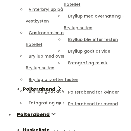
hotellet
Vinterbryllup på
Bryllup med overnatning –
vestkysten
Bryllup suiten
Gastronomien på
Bryllup bliv efter festen
hotellet
Bryllup godt at vide
Bryllup med overnatning –
Fotograf og musik
Bryllup suiten
Bryllup bliv efter festen
Polterabend
Bryllup godt at vide
Polterabend for kvinder
Fotograf og musik
Polterabend for mænd
Polterabend
Huskeliste