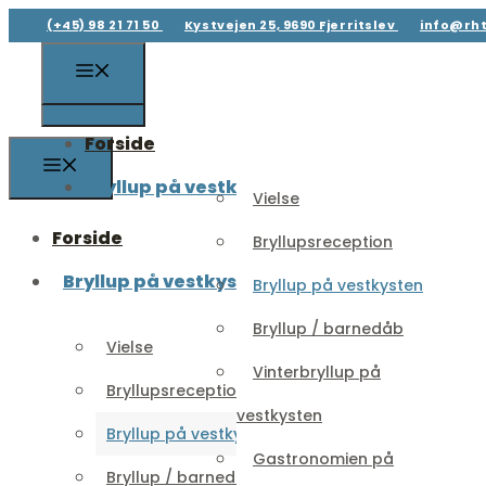
(+45) 98 21 71 50
Kystvejen 25, 9690 Fjerritslev
info@rht
Forside
Bryllup på vestkysten
Vielse
Forside
Bryllupsreception
Bryllup på vestkysten
Bryllup på vestkysten
Bryllup / barnedåb
Vielse
Vinterbryllup på
Bryllupsreception
vestkysten
Bryllup på vestkysten
Gastronomien på
Bryllup / barnedåb