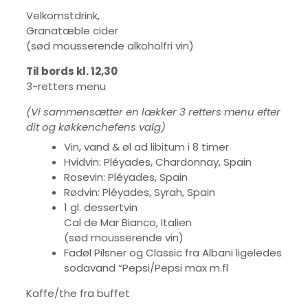
Velkomstdrink,
Granatæble cider
(sød mousserende alkoholfri vin)
Til bords kl. 12,30
3-retters menu
(Vi sammensætter en lækker 3 retters menu efter
dit og køkkenchefens valg)
Vin, vand & øl ad libitum i 8 timer
Hvidvin: Pléyades, Chardonnay, Spain
Rosevin: Pléyades, Spain
Rødvin: Pléyades, Syrah, Spain
1 gl. dessertvin
Cal de Mar Bianco, Italien
(sød mousserende vin)
Fadøl Pilsner og Classic fra Albani ligeledes
sodavand “Pepsi/Pepsi max m.fl
Kaffe/the fra buffet