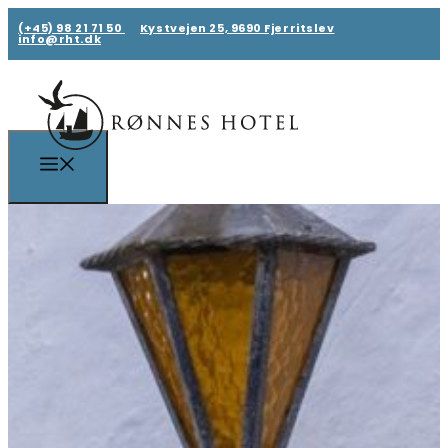
(+45) 98 21 71 50
Kystvejen 25, 9690 Fjerritslev
info@rht.dk